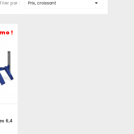

Trier par :
Prix, croissant
mo !
es 6,4