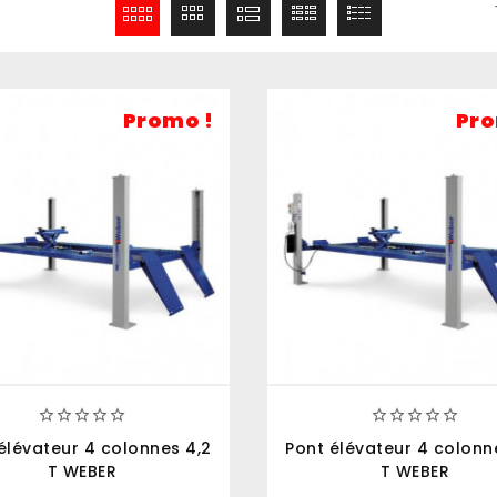
Promo !
Pro










élévateur 4 colonnes 4,2
Pont élévateur 4 colonn
T WEBER
T WEBER