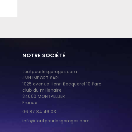
NOTRE SOCIÉTÉ
toutpourlesgarages.com
JMH IMPORT SARL
1025 avenue Henri Becquerel 10 Parc
club du millenaire
34000 MONTPELLIER
France
06 87 84 46 03
info@toutpourlesgarages.com