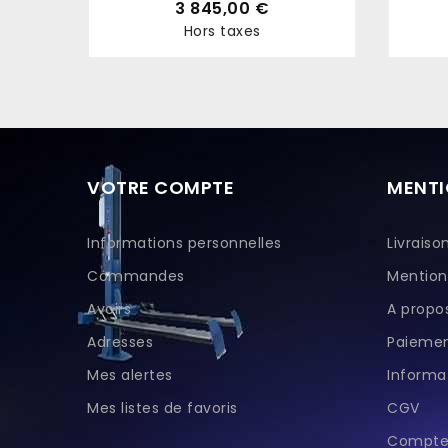
3 845,00 €
Hors taxes
Prix
VOTRE COMPTE
MENTI
Informations personnelles
Livraiso
Commandes
Mention
Avoirs
A propo
Adresses
Paiemen
Mes alertes
Informat
Mes listes de favoris
CGV
Compte 