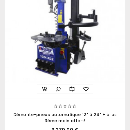





Démonte-pneus automatique 12" à 24" + bras
3ème main offert!
3 270,00 €