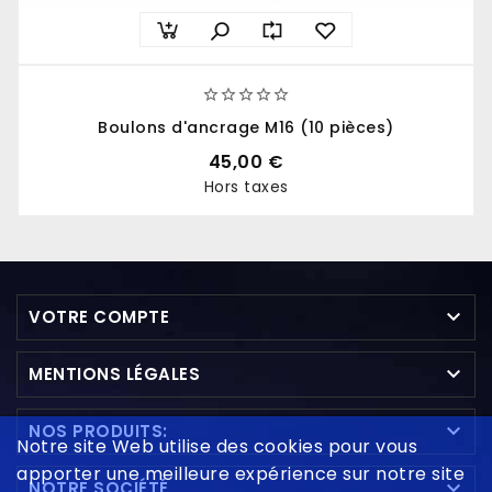





Boulons d'ancrage M16 (10 pièces)
45,00 €
Hors taxes
Prix

VOTRE COMPTE

MENTIONS LÉGALES

NOS PRODUITS:
Notre site Web utilise des cookies pour vous
apporter une meilleure expérience sur notre site

NOTRE SOCIÉTÉ