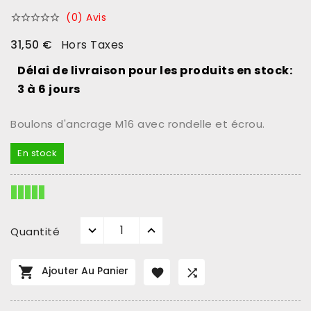
(0) Avis





31,50 €
Hors Taxes
Délai de livraison pour les produits en stock:
3 à 6 jours
Boulons d'ancrage M16 avec rondelle et écrou.
En stock
Quantité

Ajouter Au Panier

