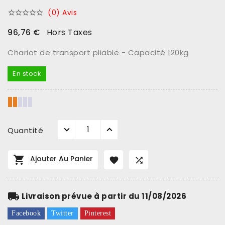
(0) Avis





96,76 €
Hors Taxes
Chariot de transport pliable - Capacité 120kg
En stock
Quantité

Ajouter Au Panier


local_shipping
Livraison prévue à partir du 11/08/2026
Facebook
Twitter
Pinterest