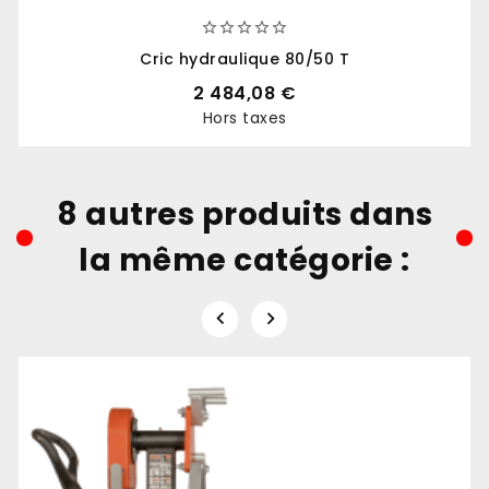





Cric hydraulique 80/50 T
2 484,08 €
Hors taxes
Prix
8 autres produits dans
la même catégorie :

