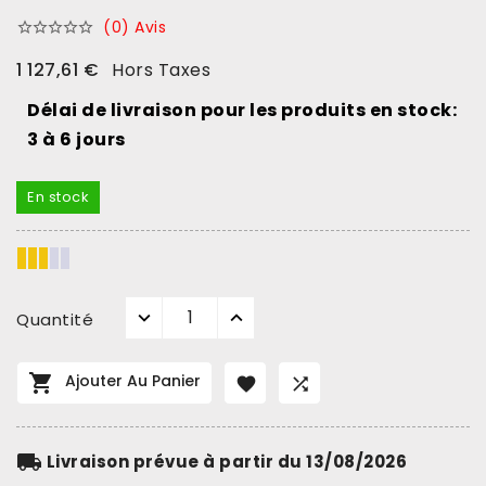
(0) Avis





1 127,61 €
Hors Taxes
Délai de livraison pour les produits en stock:
3 à 6 jours
En stock
Quantité

Ajouter Au Panier


local_shipping
Livraison prévue à partir du 13/08/2026