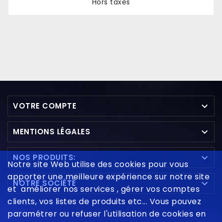
Hors taxes
Prix

VOTRE COMPTE

MENTIONS LÉGALES

NOS PRODUITS:
Notre site Web utilise des cookies pour vous
apporter une meilleure expérience sur notre site

NOTRE SOCIÉTÉ
et améliorer nos services , gérer vos comptes
clients, vos listes de produits etc... Vous pouvez
paramétrer ou refuser l'utilisation de cookies en