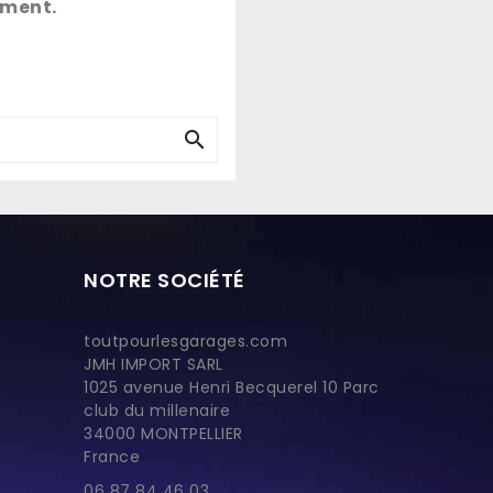
ement.

NOTRE SOCIÉTÉ
toutpourlesgarages.com
JMH IMPORT SARL
1025 avenue Henri Becquerel 10 Parc
club du millenaire
34000 MONTPELLIER
France
06 87 84 46 03