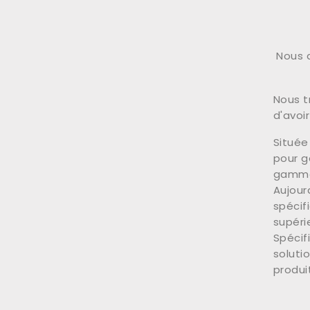
Nous a
Nous t
d'avoi
Située
pour g
gamme 
Aujour
spécif
supéri
Spécif
soluti
produi