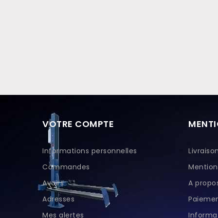
VOTRE COMPTE
MENTI
Informations personnelles
Livraiso
Commandes
Mention
Avoirs
A propo
Adresses
Paiemen
Mes alertes
Informat