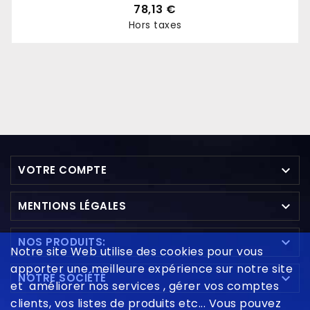
78,13 €
Hors taxes
Prix

VOTRE COMPTE

MENTIONS LÉGALES

NOS PRODUITS:
Notre site Web utilise des cookies pour vous
apporter une meilleure expérience sur notre site

NOTRE SOCIÉTÉ
et améliorer nos services , gérer vos comptes
clients, vos listes de produits etc... Vous pouvez