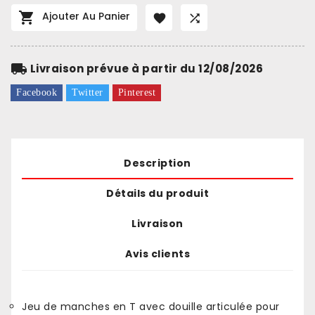

Ajouter Au Panier


local_shipping
Livraison prévue à partir du 12/08/2026
Facebook
Twitter
Pinterest
Description
Détails du produit
Livraison
Avis clients
Jeu de manches en T avec douille articulée pour