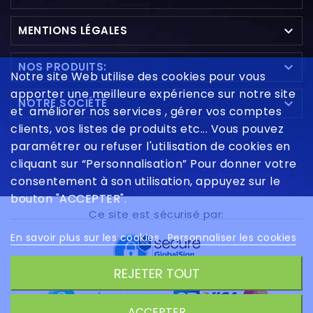

MENTIONS LÉGALES

NOS PRODUITS:
Notre site Web utilise des cookies pour vous
apporter une meilleure expérience sur notre site

NOTRE SOCIÉTÉ
et améliorer nos services , gérer vos comptes
clients, vos listes de produits etc... Vous pouvez
paramétrer ou refuser l'utilisation de cookies en
cliquant sur “Personnalisation” Pour donner votre
consentement à son utilisation, appuyez sur le
bouton "ACCEPTER".
Ce site est sécurisé par:
En savoir plus sur les cookies
Personnaliser les cookies
REJETER TOUT
ACCEPTER