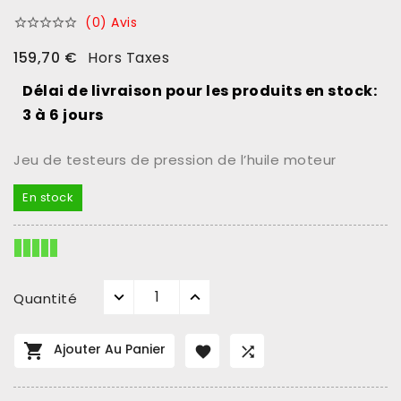
(0) Avis





159,70 €
Hors Taxes
Délai de livraison pour les produits en stock:
3 à 6 jours
Jeu de testeurs de pression de l’huile moteur
En stock
Quantité

Ajouter Au Panier

