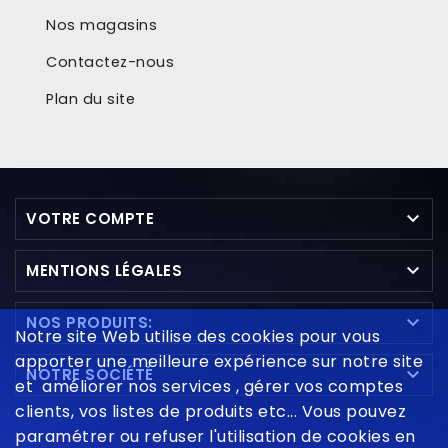
Nos magasins
Contactez-nous
Plan du site

VOTRE COMPTE

MENTIONS LÉGALES

NOS PRODUITS:
Notre site Web utilise des cookies pour vous
apporter une meilleure expérience sur notre site

NOTRE SOCIÉTÉ
et améliorer nos services , gérer vos comptes
clients, vos listes de produits etc... Vous pouvez
paramétrer ou refuser l'utilisation de cookies en