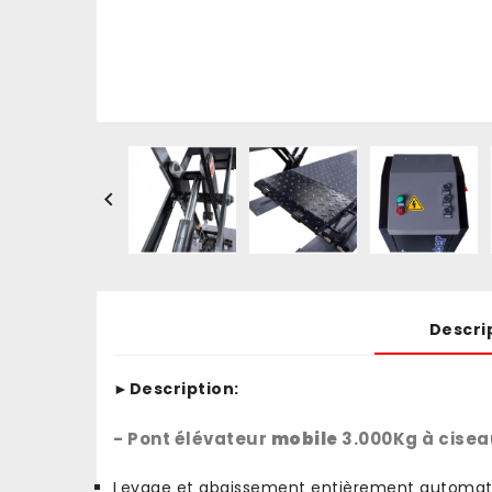

Descri
►Description:
- Pont élévateur
mobile
3.000Kg à cisea
Levage et abaissement entièrement automatiqu