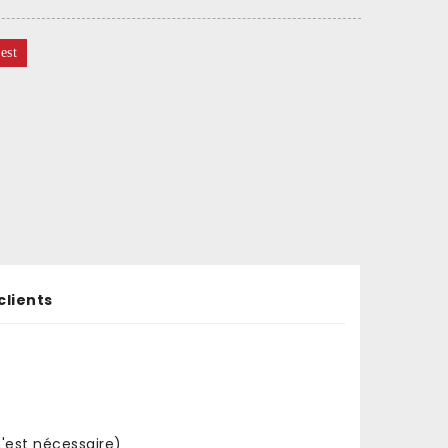
est
clients
'est nécessaire)