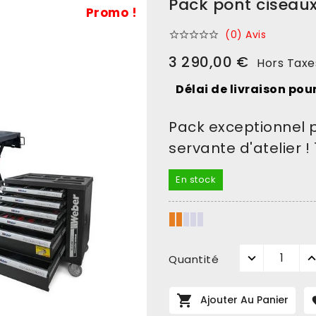
Pack pont ciseaux
Promo !
(0) Avis





3 290,00 €
Hors Taxe
Délai de livraison pour
Pack exceptionnel 
servante d'atelier ! 
En stock
Quantité

Ajouter Au Panier