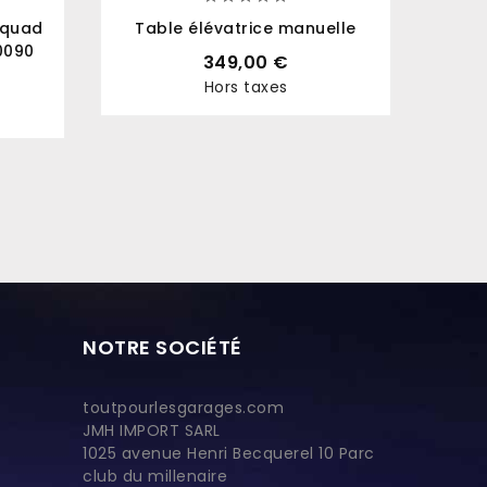
/quad
Table élévatrice manuelle
Pont
0090
349,00 €
Hors taxes
Prix
NOTRE SOCIÉTÉ
toutpourlesgarages.com
JMH IMPORT SARL
1025 avenue Henri Becquerel 10 Parc
club du millenaire