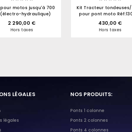
 pour motos jusqu'à 700
Kit Tracteur tondeuses
 (électro-hydraulique)
pour pont moto Réf:13
2 290,00 €
430,00 €
Hors taxes
Hors taxes
Prix
Prix
ONS LÉGALES
NOS PRODUITS:
n
Ponts 1 colonne
s légales
Ponts 2 colonnes
s
Ponts 4 colonnes