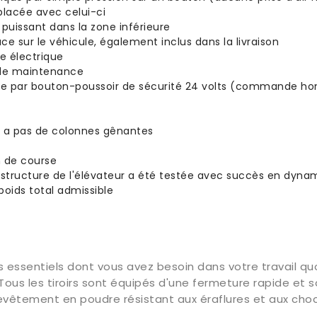
placée avec celui-ci
 puissant dans la zone inférieure
e sur le véhicule, également inclus dans la livraison
 électrique
s de maintenance
ande par bouton-poussoir de sécurité 24 volts (commande 
'y a pas de colonnes gênantes
n de course
 structure de l'élévateur a été testée avec succès en dynam
poids total admissible
ils essentiels dont vous avez besoin dans votre travail q
ous les tiroirs sont équipés d'une fermeture rapide et so
revêtement en poudre résistant aux éraflures et aux choc