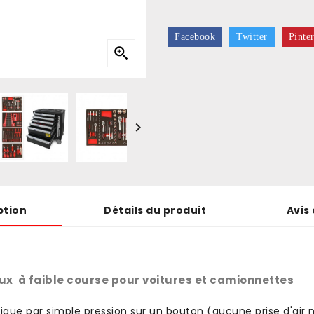
Facebook
Twitter
Pinter


ption
Détails du produit
Avis 
ux à faible course pour voitures et camionnettes
e par simple pression sur un bouton (aucune prise d'air n