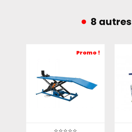
8 autres
Promo !




