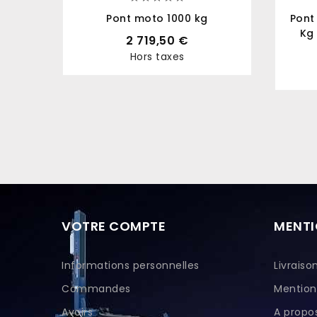
Pont moto 1000 kg
Pont
Kg
2 719,50 €
Hors taxes
Prix
VOTRE COMPTE
MENTI
Informations personnelles
Livraiso
Commandes
Mention
Avoirs
A propo