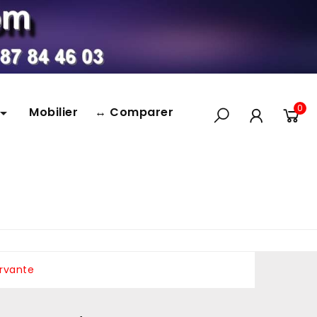
0
Mobilier
↔ Comparer

ervante