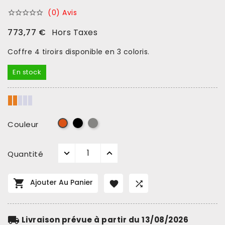
(0) Avis





773,77 €
Hors Taxes
Coffre 4 tiroirs disponible en 3 coloris.
En stock
Noir
Gris
Orange
Couleur
Quantité

Ajouter Au Panier


local_shipping
Livraison prévue à partir du 13/08/2026