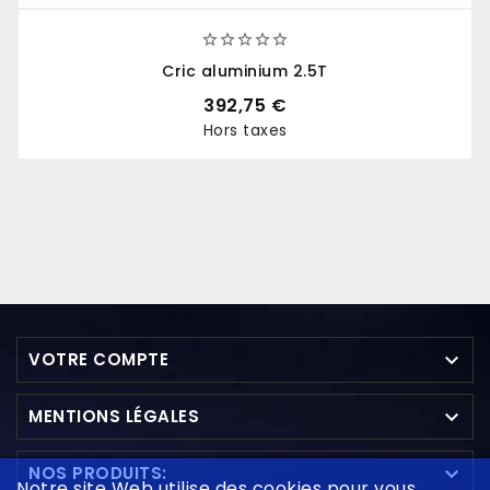





Cric aluminium 2.5T
392,75 €
Hors taxes
Prix

VOTRE COMPTE

MENTIONS LÉGALES

NOS PRODUITS:
Notre site Web utilise des cookies pour vous