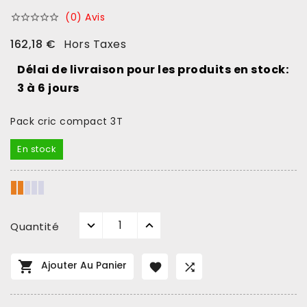
(0) Avis





162,18 €
Hors Taxes
Délai de livraison pour les produits en stock:
3 à 6 jours
Pack cric compact 3T
En stock
Quantité

Ajouter Au Panier

