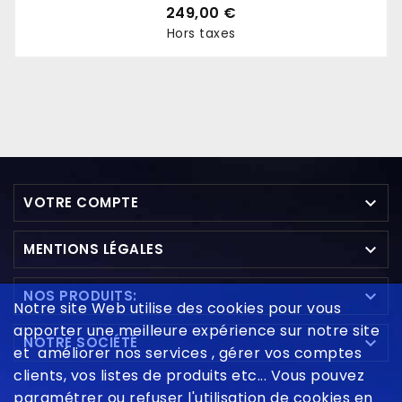
249,00 €
Hors taxes
Prix

VOTRE COMPTE

MENTIONS LÉGALES

NOS PRODUITS:
Notre site Web utilise des cookies pour vous
apporter une meilleure expérience sur notre site

NOTRE SOCIÉTÉ
et améliorer nos services , gérer vos comptes
clients, vos listes de produits etc... Vous pouvez
paramétrer ou refuser l'utilisation de cookies en