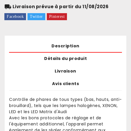
local_shipping
Livraison prévue à partir du 11/08/2026
Facebook
Twitter
Pinterest
Description
Détails du produit
Livraison
Avis clients
Contrôle de phares de tous types (bas, hauts, anti-
brouillard), tels que les lampes halogènes, XENON,
LED et les LED Matrix d'Audi
Avec les bons protocoles de réglage et de
l'équipement additionnel, l'appareil permet
également de les régler conformément aux