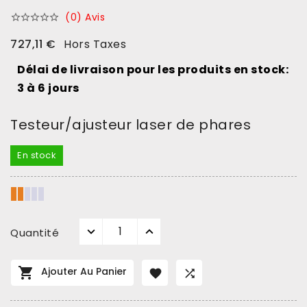
(0) Avis





727,11 €
Hors Taxes
Délai de livraison pour les produits en stock:
3 à 6 jours
Testeur/ajusteur laser de phares
En stock
Quantité

Ajouter Au Panier

