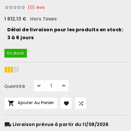
(0) Avis





1 812,13 €
Hors Taxes
Délai de livraison pour les produits en stock:
3 à 6 jours
En stock
Quantité

Ajouter Au Panier


local_shipping
Livraison prévue à partir du 11/08/2026