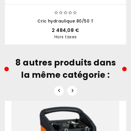





Cric hydraulique 80/50 T
2 484,08 €
Hors taxes
Prix
8 autres produits dans
la même catégorie :

