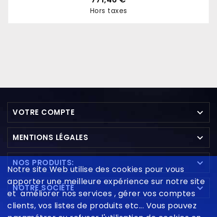
Hors taxes
Prix

VOTRE COMPTE

MENTIONS LÉGALES

NOS PRODUITS:
Notre site Web utilise des cookies pour vous
apporter une meilleure expérience sur notre site

NOTRE SOCIÉTÉ
et améliorer nos services , gérer vos comptes
clients, vos listes de produits etc... Vous pouvez