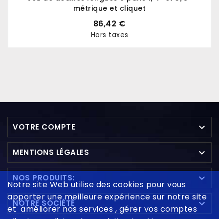
métrique et cliquet
86,42 €
Hors taxes
Prix

VOTRE COMPTE

MENTIONS LÉGALES

NOS PRODUITS:
Notre site Web utilise des cookies pour vous
apporter une meilleure expérience sur notre site

NOTRE SOCIÉTÉ
et améliorer nos services , gérer vos comptes