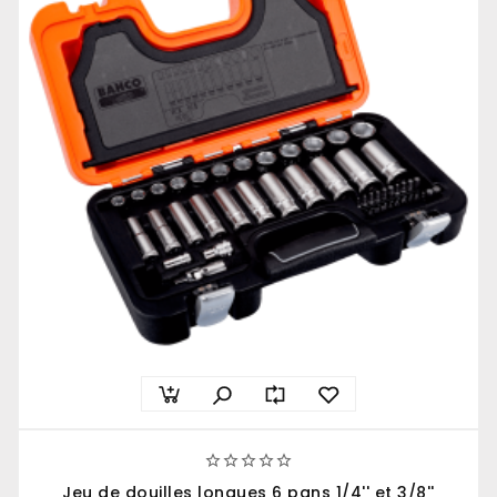





Jeu de douilles longues 6 pans 1/4'' et 3/8''