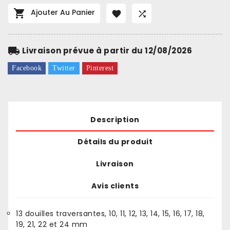

Ajouter Au Panier


local_shipping
Livraison prévue à partir du 12/08/2026
Facebook
Twitter
Pinterest
Description
Détails du produit
Livraison
Avis clients
13 douilles traversantes, 10, 11, 12, 13, 14, 15, 16, 17, 18,
19, 21, 22 et 24 mm