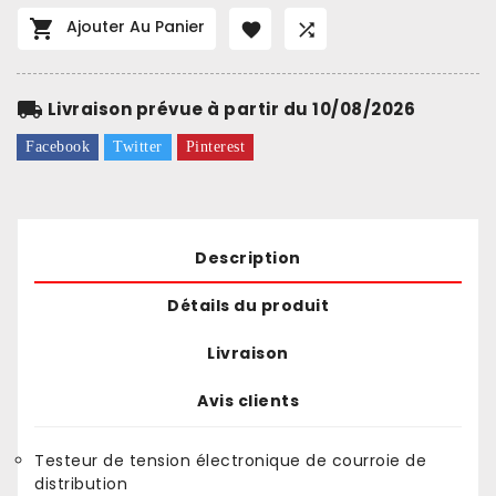

Ajouter Au Panier


local_shipping
Livraison prévue à partir du 10/08/2026
Facebook
Twitter
Pinterest
Description
Détails du produit
Livraison
Avis clients
Testeur de tension électronique de courroie de
distribution