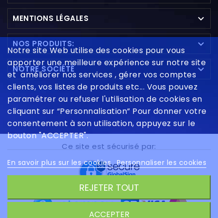

MENTIONS LÉGALES

NOS PRODUITS:
Notre site Web utilise des cookies pour vous
apporter une meilleure expérience sur notre site

NOTRE SOCIÉTÉ
et améliorer nos services , gérer vos comptes
clients, vos listes de produits etc... Vous pouvez
paramétrer ou refuser l'utilisation de cookies en
cliquant sur “Personnalisation” Pour donner votre
consentement à son utilisation, appuyez sur le
bouton "ACCEPTER".
Ce site est sécurisé par:
En savoir plus sur les cookies
Personnaliser les cookies
REJETER TOUT
ACCEPTER