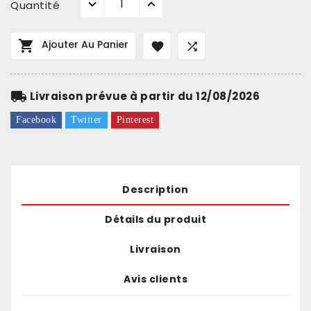
Quantité

Ajouter Au Panier


local_shipping
Livraison prévue à partir du 12/08/2026
Facebook
Twitter
Pinterest
Description
Détails du produit
Livraison
Avis clients