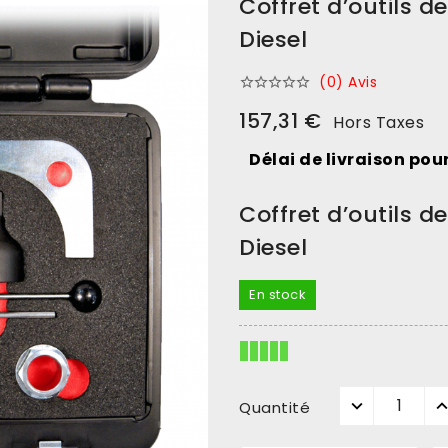
Coffret d’outils 
Diesel
(0) Avis





157,31 €
Hors Taxes
Délai de livraison pour
Coffret d’outils 
Diesel
En stock
Quantité