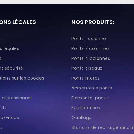
ONS LÉGALES
NOS PRODUITS:
n
Ponts 1 colonne
s légales
Ponts 2 colonnes
s
Ponts 4 colonnes
t sécurisé
Ponts ciseaux
ions sur les cookies
Ponts motos
Accessoires ponts
professionnel
Démonte-pneus
site
Equilibreuses
tez-nous
Outillage
s
Stations de recharge de cl