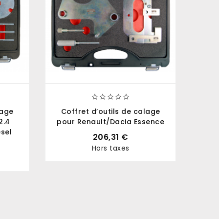





lage
Coffret d’outils de calage
Cais
2.4
pour Renault/Dacia Essence
esel
206,31 €
Hors taxes
Prix