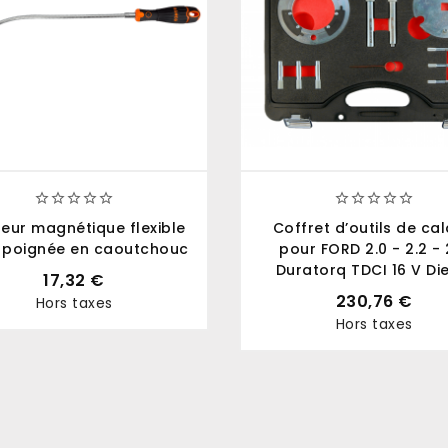










eur magnétique flexible
Coffret d’outils de ca
 poignée en caoutchouc
pour FORD 2.0 - 2.2 - 
Duratorq TDCI 16 V Di
17,32 €
230,76 €
Hors taxes
Prix
Hors taxes
Prix