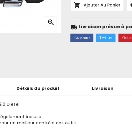

Ajouter Au Panier

local_shipping
Livraison prévue à pa
Facebook
Twitter
Pinter
Détails du produit
Livraison
.0 Diesel
 également incluse
ur un meilleur contrôle des outils