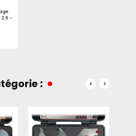
lage
2.5 -
tégorie :

