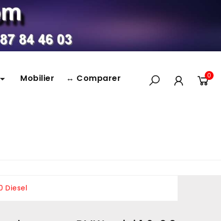
0
Mobilier
↔ Comparer

0 Diesel