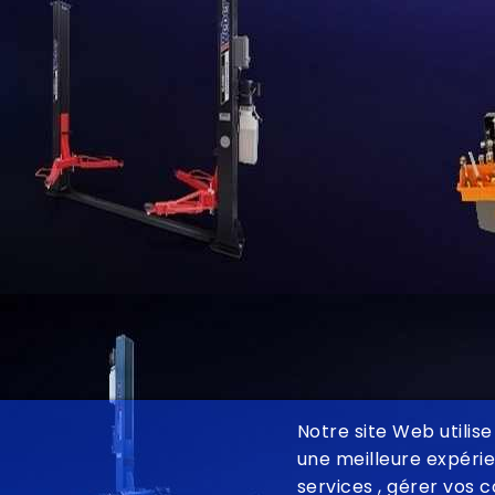
Notre site Web utilis
une meilleure expérie
services , gérer vos c