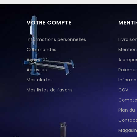
VOTRE COMPTE
MENTI
Informations personnelles
Livraiso
Commandes
Mention
Avoirs
A propo
Adresses
Paiemen
Mes alertes
Informat
Mes listes de favoris
CGV
Compte 
Plan du 
Contac
Magasin