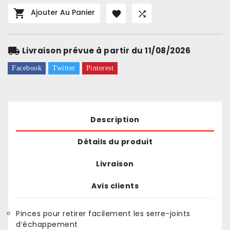

Ajouter Au Panier


local_shipping
Livraison prévue à partir du 11/08/2026
Facebook
Twitter
Pinterest
Description
Détails du produit
Livraison
Avis clients
Pinces pour retirer facilement les serre-joints
d’échappement