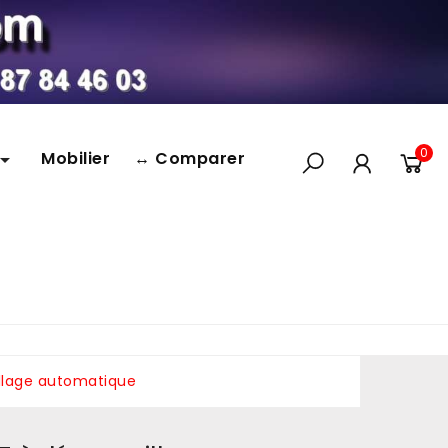
0
Mobilier
↔ Comparer

illage automatique