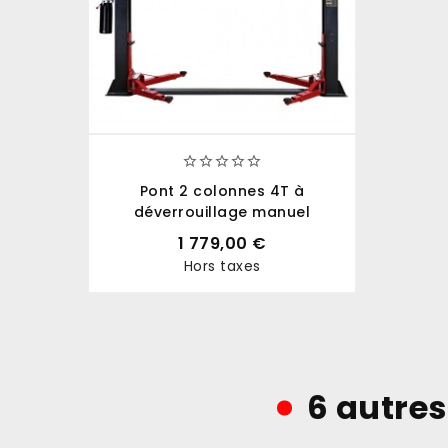





Pont 2 colonnes 4T à
déverrouillage manuel
1 779,00 €
Hors taxes
Prix
6 autres