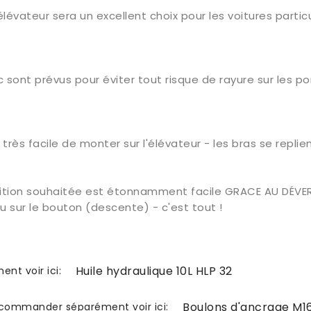
évateur sera un excellent choix pour les voitures partic
nt prévus pour éviter tout risque de rayure sur les port
très facile de monter sur l'élévateur - les bras se replie
osition souhaitée est étonnamment facile GRACE AU DÉV
u sur le bouton (descente) - c'est tout !
Huile hydraulique 10L HLP 32
nt voir ici:
Boulons d'ancrage M16
commander séparément voir ici: