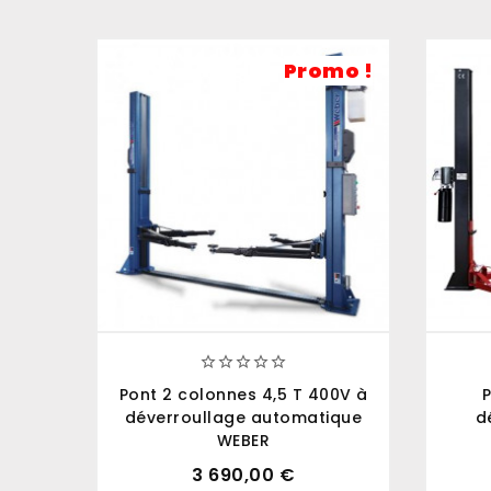
Promo !





Pont 2 colonnes 4,5 T 400V à
P
déverroullage automatique
d
WEBER
3 690,00 €