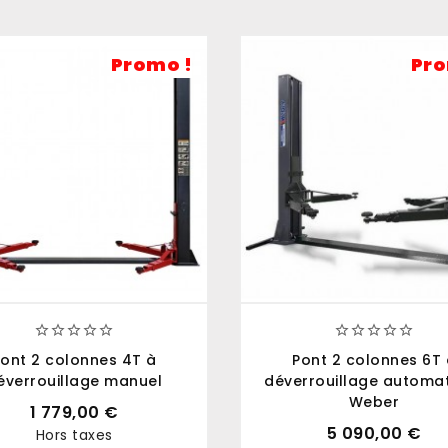
Promo !
Pro










ont 2 colonnes 4T à
Pont 2 colonnes 6T 
éverrouillage manuel
déverrouillage automa
Weber
1 779,00 €
5 090,00 €
Hors taxes