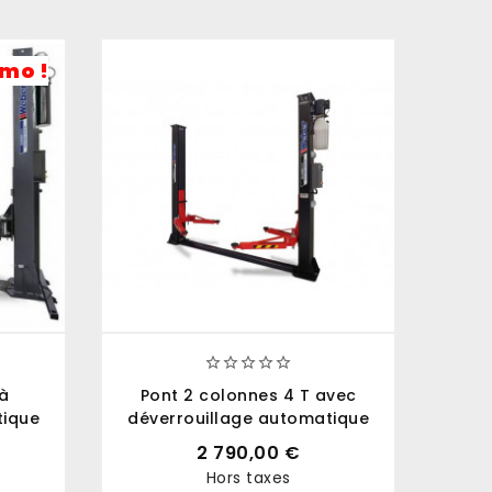
mo !





à
Pont 2 colonnes 4 T avec
Po
tique
déverrouillage automatique
2 790,00 €
Hors taxes