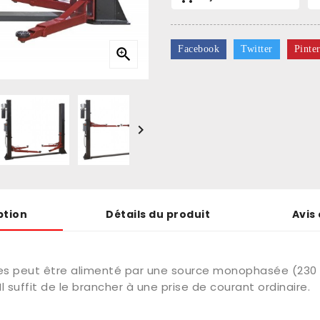
Facebook
Twitter
Pinter


ption
Détails du produit
Avis 
es peut être alimenté par une source monophasée (230 V
 suffit de le brancher à une prise de courant ordinaire.