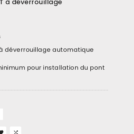
T à déverrouillage
s
 à déverrouillage automatique
inimum pour installation du pont

