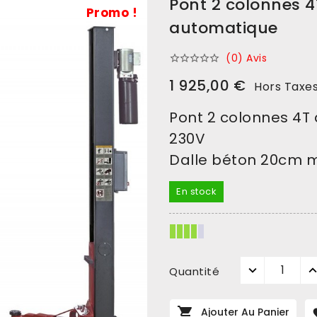
Pont 2 colonnes 4
Promo !
automatique
(0) Avis





1 925,00 €
Hors Taxe
Pont 2 colonnes 4T
230V
Dalle béton 20cm m
En stock
Quantité

Ajouter Au Panier