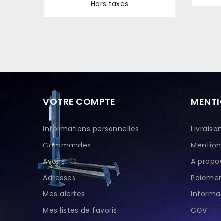
Hors taxes
Prix
VOTRE COMPTE
MENTI
Informations personnelles
Livraiso
Commandes
Mention
Avoirs
A propo
Adresses
Paiemen
Mes alertes
Informat
Mes listes de favoris
CGV