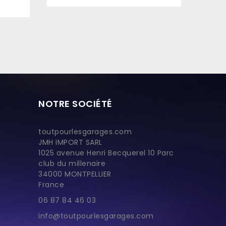
Prix
NOTRE SOCIÉTÉ
toutpourlesgarages.com
JMH IMPORT SARL
1025 avenue Henri Becquerel 10 Parc
club du millenaire
34000 MONTPELLIER
France
06 87 84 46 03
info@toutpourlesgarages.com