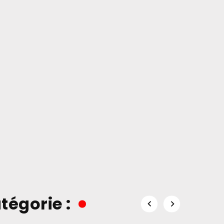
tégorie :

