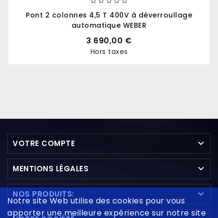





Pont 2 colonnes 4,5 T 400V à déverroullage
automatique WEBER
3 690,00 €
Hors taxes
Prix

VOTRE COMPTE

MENTIONS LÉGALES

NOS PRODUITS:
Notre site Web utilise des cookies pour vous
apporter une meilleure expérience sur notre site